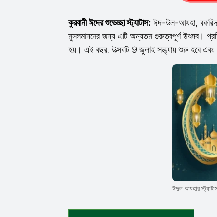
কুরবানী ঈদের শুভেচ্ছা স্ট্যাটাস:
ঈদ-উল-আযহা, বকরিদ নাম
মুসলমানদের জন্য এটি অন্যতম গুরুত্বপূর্ণ উৎসব। প্রত
হয়। এই বছর, উত্সবটি 9 জুলাই সন্ধ্যায় শুরু হবে এব
ঈদুল আযহার স্ট্যাটা