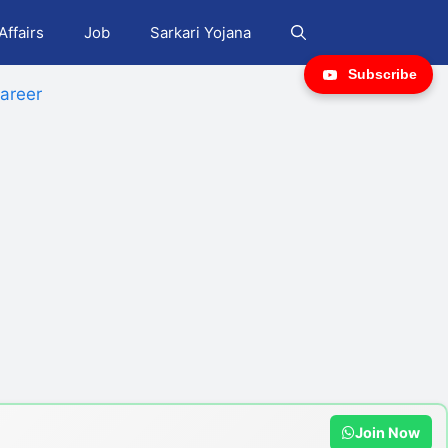
Affairs
Job
Sarkari Yojana
Subscribe
areer
Join Now