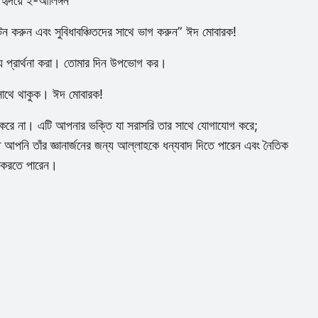
হৃদয়ে ই-আলিঙ্গন
ন করুন এবং সুবিধাবঞ্চিতদের সাথে ভাগ করুন
” ঈদ মোবারক!
জন্য প্রার্থনা করা। তোমার দিন উপভোগ কর।
াথে থাকুক। ঈদ মোবারক!
 করে না। এটি আপনার ভক্তি যা সরাসরি তার সাথে যোগাযোগ করে;
পনি তাঁর জ্ঞানার্জনের জন্য আল্লাহকে ধন্যবাদ দিতে পারেন এবং নৈতিক
াগ করতে পারেন।