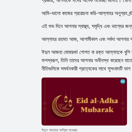
প্রজ্ঞায়, আপনাকে ঈদের অনেক শুভেচ্ছা জানাই। খোলা 
আমি-ভালো কাজের প্ররোচনা করি-আল্লাহর অনুগ্রহ বন্ট
এই শুভ দিনে আপনার স্বাস্থ্য, সমৃদ্ধি এবং ভাগ্যের 
আল্লাহর রহমত আজ, আগামীকাল এবং সর্বদা আপনার স
ঈদুল আজহা মোবারক! গোশত বা রক্ত ​​আল্লাহকে খুশি
ফলস্বরূপ, তিনি তাদের আপনার অধীনস্থ করেছেন যাতে আ
নীতিগুলিকে সমর্থনকারী প্রত্যেকের সাথে সুসংবাদটি ভ
ঈদুল আযহার অগ্রিম শুভেচ্ছা