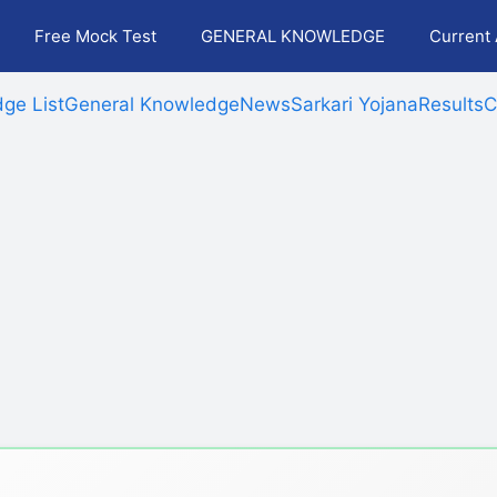
Free Mock Test
GENERAL KNOWLEDGE
Current 
ge List
General Knowledge
News
Sarkari Yojana
Results
C