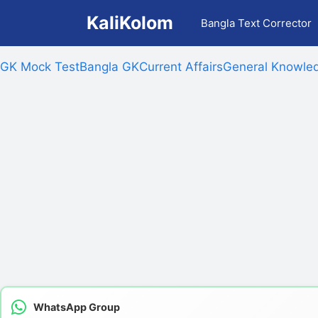
Skip
KaliKolom
Bangla Text Corrector
to
content
GK Mock Test
Bangla GK
Current Affairs
General Knowled
WhatsApp Group