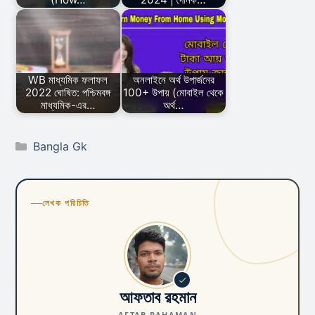
WB মাধ্যমিক ফলাফল
অনলাইনে অর্থ উপার্জনের
2022 ঘোষিত: পশ্চিমবঙ্গ
100+ উপায় (মোবাইল থেকে
মাধ্যমিক-এর…
অর্থ…
Categories
Bangla Gk
লেখক পরিচিতি
আফতাব রহমান
AFTAB RAHAMAN