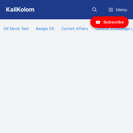
Skip
KaliKolom
Menu
to
content
Subscribe
GK Mock Test
Bangla GK
Current Affairs
General Knowledge L