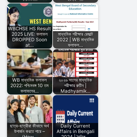
WBCHSE HS Result
2025 LIVE: ফলাফল
মাধ্যমিক পরীক্ষার রেজাল্ট
DROPPED Soon
2022 | WB মাধ্যমিক
at…
ফলাফল…
WB মাধ্যমিক ফলাফল
২০২৬ সালের মাধ্যমিক
2022: পশ্চিমবঙ্গ 10 তম
পরীক্ষার রুটিন |
ফলাফলের…
Madhyamik…
ছাত্র-ছাত্রীরা কীভাবে অর্থ
Daily Current
উপার্জন করতে পারে –
Affairs in Bengali
(How…
2024 | দৈনিক…