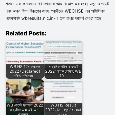
শতাংশ এবং ফলাফলের পরিসংখ্যানও আজ প্রকাশ করা হবে। নতুন আপডেট
এবং আরও বিশদ বিবরণের জন্য, প্রার্থীদের WBCHSE-এর অফিসিয়াল
ওয়েবসাইট wbresults.nic.in-এ চেক রাখার পরামর্শ দেওয়া হচ্ছে।
Related Posts:
WB HS 12ম ফলাফল
মাধ্যমিক পরীক্ষার রেজাল্ট
2022 (Declared)
2022: লাইভ ঘোষিত: WB
লাইভ: পশ্চিমবঙ্গ…
10…
WB বোর্ডের ফলাফল 2022
WB HS Result
মাধ্যমিক এবং এইচএস:
2022: উচ্চ মাধ্যমিক রেজাল্ট
পশ্চিমবঙ্গ…
২০২২ -…