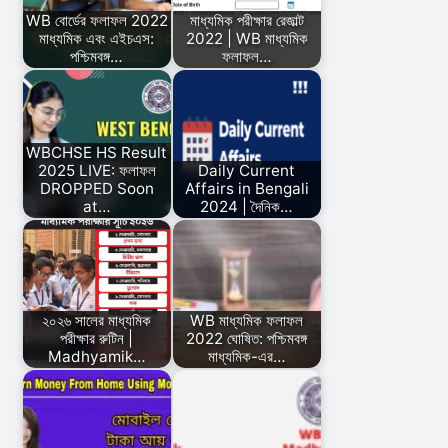
WB বোর্ডের ফলাফল 2022
মাধ্যমিক পরীক্ষার রেজাল্ট
মাধ্যমিক এবং এইচএস:
2022 | WB মাধ্যমিক
পশ্চিমবঙ্গ…
ফলাফল…
WBCHSE HS Result
2025 LIVE: ফলাফল
Daily Current
DROPPED Soon
Affairs in Bengali
at…
2024 | দৈনিক…
২০২৬ সালের মাধ্যমিক
WB মাধ্যমিক ফলাফল
পরীক্ষার রুটিন |
2022 ঘোষিত: পশ্চিমবঙ্গ
Madhyamik…
মাধ্যমিক-এর…