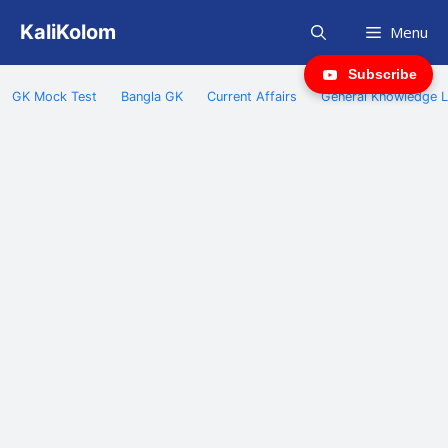
Skip
KaliKolom
Menu
to
content
Subscribe
GK Mock Test
Bangla GK
Current Affairs
General Knowledge L