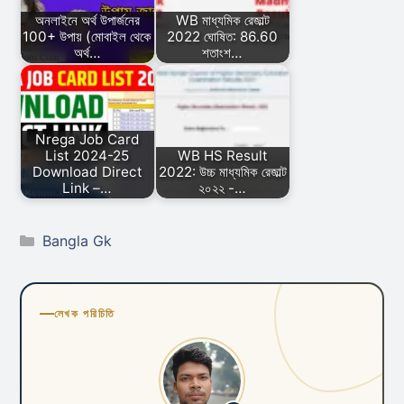
অনলাইনে অর্থ উপার্জনের
WB মাধ্যমিক রেজাল্ট
100+ উপায় (মোবাইল থেকে
2022 ঘোষিত: 86.60
অর্থ…
শতাংশ…
Nrega Job Card
List 2024-25
WB HS Result
Download Direct
2022: উচ্চ মাধ্যমিক রেজাল্ট
Link –…
২০২২ -…
Categories
Bangla Gk
লেখক পরিচিতি