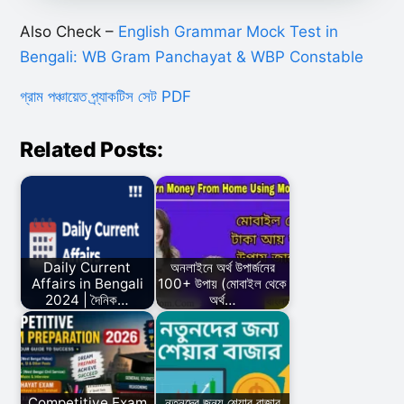
Also Check –
English Grammar Mock Test in
Bengali: WB Gram Panchayat & WBP Constable
গ্রাম পঞ্চায়েত প্র্যাকটিস সেট PDF
Related Posts:
Daily Current
অনলাইনে অর্থ উপার্জনের
Affairs in Bengali
100+ উপায় (মোবাইল থেকে
2024 | দৈনিক…
অর্থ…
Competitive Exam
নতুনদের জন্য শেয়ার বাজার