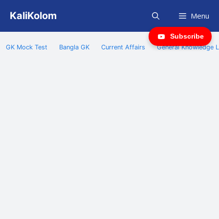
Skip
KaliKolom
Menu
to
content
Subscribe
GK Mock Test
Bangla GK
Current Affairs
General Knowledge L