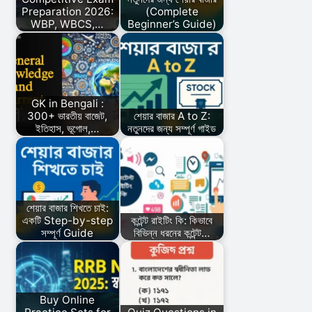
Preparation 2026:
(Complete
WBP, WBCS,…
Beginner’s Guide)
GK in Bengali :
300+ ভারতীয় বাজেট,
শেয়ার বাজার A to Z:
ইতিহাস, ভূগোল,…
নতুনদের জন্য সম্পূর্ণ গাইড
শেয়ার বাজার শিখতে চাই:
একটি Step-by-step
কন্টেন্ট রাইটিং কি: কিভাবে
সম্পূর্ণ Guide
বিভিন্ন ধরনের কন্টেন্ট…
Buy Online