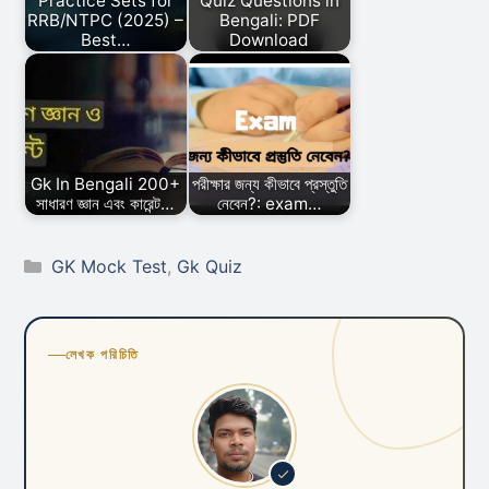
Practice Sets for
Quiz Questions in
RRB/NTPC (2025) –
Bengali: PDF
Best…
Download
Gk In Bengali 200+
পরীক্ষার জন্য কীভাবে প্রস্তুতি
সাধারণ জ্ঞান এবং কারেন্ট…
নেবেন?: exam…
Categories
GK Mock Test
,
Gk Quiz
লেখক পরিচিতি