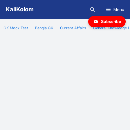
Skip
KaliKolom
Menu
to
content
Subscribe
GK Mock Test
Bangla GK
Current Affairs
General Knowledge L