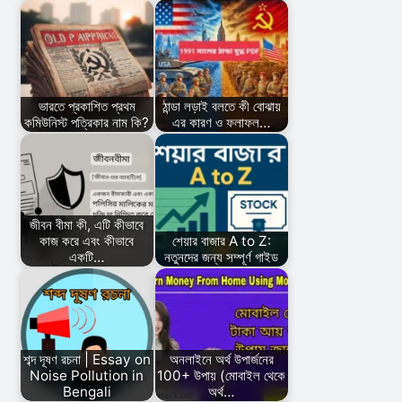
ভারতে প্রকাশিত প্রথম
ঠান্ডা লড়াই বলতে কী বোঝায়
কমিউনিস্ট পত্রিকার নাম কি?
এর কারণ ও ফলাফল…
জীবন বীমা কী, এটি কীভাবে
কাজ করে এবং কীভাবে
শেয়ার বাজার A to Z:
একটি…
নতুনদের জন্য সম্পূর্ণ গাইড
শব্দ দূষণ রচনা | Essay on
অনলাইনে অর্থ উপার্জনের
Noise Pollution in
100+ উপায় (মোবাইল থেকে
Bengali
অর্থ…