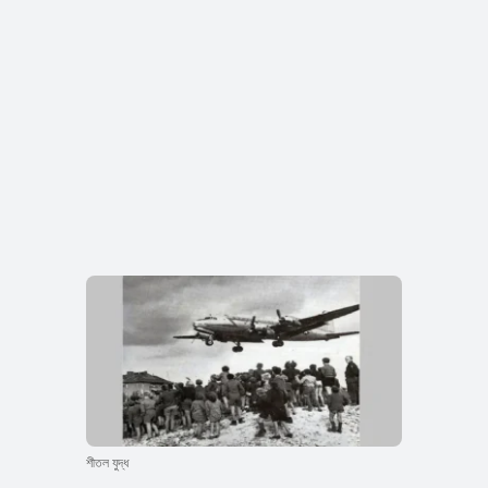
শীতল যুদ্ধ