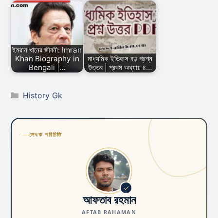
ইমরান খানের জীবনী: Imran
Khan Biography in
মাধ্যমিক ইতিহাস বড় প্রশ্ন
Bengali |…
উত্তর | প্রথম অধ্যায় ৪…
Categories
History Gk
লেখক পরিচিতি
আফতাব রহমান
AFTAB RAHAMAN