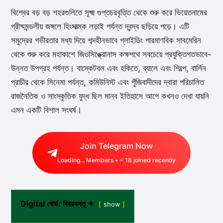
বিশ্বের বড় বড় শহরগুলিতে সূক্ষ্ম গুপ্তচরবৃত্তি থেকে শুরু করে ভিয়েতনামের
গ্রীষ্মমন্ডলীয় জঙ্গলে হিংসাত্মক লড়াই পর্যন্ত দ্বন্দ্ব ছড়িয়ে পড়ে। এটি
সমুদ্রের গভীরতার মধ্য দিয়ে শব্দহীনভাবে গ্লাইডিং পারমাণবিক সাবমেরিন
থেকে শুরু করে মহাকাশে জিওসিঙ্ক্রোনাস কক্ষপথে সবচেয়ে প্রযুক্তিগতভাবে-
উন্নত উপগ্রহ পর্যন্ত। বাস্কেটবল এবং হকিতে, ব্যালে এবং শিল্পে, বার্লিন
প্রাচীর থেকে সিনেমা পর্যন্ত, কমিউনিস্ট এবং পুঁজিবাদীদের দ্বারা পরিচালিত
রাজনৈতিক ও সাংস্কৃতিক যুদ্ধ ছিল মানব ইতিহাসে আগে কখনও দেখা যায়নি
এমন একটি বিশাল সংঘর্ষ।
Join Telegram Now
Loading...
Members • ⚡
18
joined recently
Digital বোর্ড: বিষয়বস্তু ✦
show