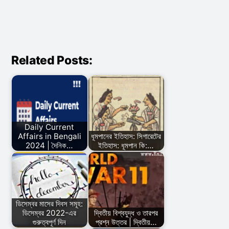
Related Posts:
Daily Current
Affairs in Bengali
ধূমপানের ইতিহাস: সিগারেটের
2024 | দৈনিক…
ইতিহাস: ধূমপান কি:…
ডিসেম্বর মাসের দিবস সমূহ:
ডিসেম্বর 2022-এর
দ্বিতীয় বিশ্বযুদ্ধ ও তারপর
গুরুত্বপূর্ণ দিন
প্রশ্ন উত্তর | দ্বিতীয়…