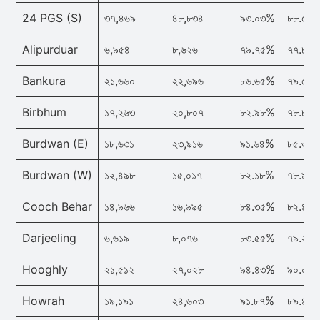
24 PGS (S)
৩৭,৪৬৯
৪৮,৮৩৪
৯৩.০৩%
৮৮.৫২
Alipurduar
৬,৯৫৪
৮,৬২৬
৭৯.৭৫%
৭৭.৮২
Bankura
২১,৬৬০
২২,৬৯৬
৮৬.৬৫%
৭৯.৫৬
Birbhum
১৭,২৬৩
২০,৮০৭
৮২.৯৮%
৭৮.৮০
Burdwan (E)
১৮,৬৩১
২৩,৯১৬
৯১.৬৪%
৮৫.৩১
Burdwan (W)
১২,৪৯৮
১৫,০১৭
৮২.১৮%
৭৮.৯২
Cooch Behar
১৪,৯৬৬
১৬,৯৯৫
৮৪.৩৫%
৮২.৪২
Darjeeling
৬,৬১৯
৮,০৭৬
৮৩.৫৫%
৭৯.২২
Hooghly
২১,৫১২
২৭,০২৮
৯৪.৪৩%
৯০.০৬
Howrah
১৯,১৯১
২৪,৬০৩
৯১.৮৭%
৮৯.৪২