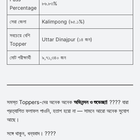
৮৬.৮৩%
Percentage
সেরা জেলা
Kalimpong (৯৫.১%)
সবচেয়ে বেশি
Uttar Dinajpur (১৪ জন)
Topper
মোট পরীক্ষার্থী
৯,৭১,৩৪০ জন
সমস্ত Toppers-দের অনেক অনেক
অভিনন্দন ও শুভেচ্ছা!
???? যারা
প্রত্যাশিত ফলাফল পাওনি, হতাশ হয়ো না — সামনে আরো অনেক সুযোগ
আছে।
সঙ্গে থাকুন, ধন্যবাদ। ????