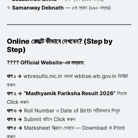
⭐
Samanway Debnath
— ৫ম স্থান (৬৯৩ নম্বর)
Online রেজাল্ট কীভাবে দেখবেন? (Step by
Step)
????️ Official Website-এর মাধ্যমে:
ধাপ ১ →
wbresults.nic.in অথবা wbbse.wb.gov.in ভিজিট
করুন
ধাপ ২ →
“Madhyamik Pariksha Result 2026”
লিংকে
Click করুন
ধাপ ৩ →
Roll Number ও Date of Birth সঠিকভাবে লিখুন
ধাপ ৪ →
Submit বাটনে Click করুন
ধাপ ৫ →
Marksheet স্ক্রিনে দেখাবে — Download বা Print
করুন