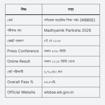
বিষয়
তথ্য
বোর্ড
পশ্চিমবঙ্গ মাধ্যমিক শিক্ষা পর্ষদ (WBBSE)
পরীক্ষার নাম
Madhyamik Pariksha 2026
রেজাল্ট প্রকাশ
৮ই মে ২০২৬
Press Conference
সকাল ৯:৩০ মিনিট
Online Result
সকাল ১০:১৫ মিনিট থেকে
মোট পরীক্ষার্থী
৯,৭১,৩৪০ জন
Overall Pass %
৮৬.৮৩%
Official Website
wbbse.wb.gov.in