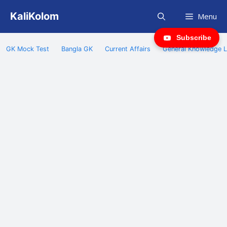
Skip
KaliKolom
Menu
to
content
Subscribe
GK Mock Test
Bangla GK
Current Affairs
General Knowledge L