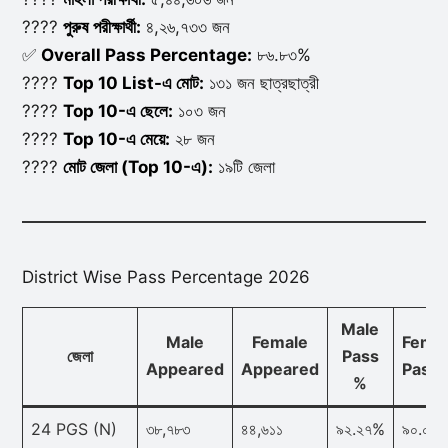
????
পুরুষ পরীক্ষার্থী:
৪,২৬,৭৩৩ জন
✅
Overall Pass Percentage:
৮৬.৮৩%
????
Top 10 List-এ মোট:
১৩১ জন ছাত্রছাত্রী
????
Top 10-এ ছেলে:
১০৩ জন
????
Top 10-এ মেয়ে:
২৮ জন
????️
মোট জেলা (Top 10-এ):
১৯টি জেলা
District Wise Pass Percentage 2026
Male
Male
Female
Fema
জেলা
Pass
Appeared
Appeared
Pass
%
24 PGS (N)
৩৮,৭৮৩
৪৪,৬১১
৯২.২৭%
৯০.০৫