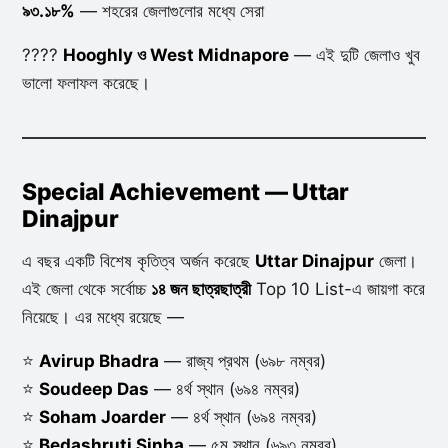
৯৩.১৮%
— শহরের জেলাগুলোর মধ্যে সেরা
????
Hooghly ও West Midnapore
— এই দুটি জেলাও খুব
ভালো ফলাফল করেছে।
Special Achievement — Uttar
Dinajpur
এ বছর একটি বিশেষ কৃতিত্ব অর্জন করেছে
Uttar Dinajpur
জেলা।
এই জেলা থেকে সর্বোচ্চ
১৪ জন ছাত্রছাত্রী
Top 10 List-এ জায়গা করে
নিয়েছে। এর মধ্যে রয়েছে —
⭐
Avirup Bhadra
— রাজ্য প্রথম (৬৯৮ নম্বর)
⭐
Soudeep Das
— ৪র্থ স্থান (৬৯৪ নম্বর)
⭐
Soham Joarder
— ৪র্থ স্থান (৬৯৪ নম্বর)
⭐
Bedashruti Sinha
— ৫ম স্থান (৬৯৩ নম্বর)