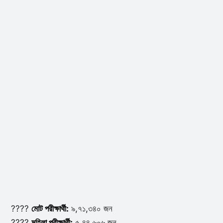
????
মোট পরীক্ষার্থী:
৯,৭১,৩৪০ জন
????
মহিলা পরীক্ষার্থী:
৫,৪৪,৬০৬ জন