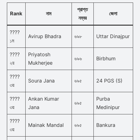
প্রাপ্ত
Rank
নাম
জেলা
নম্বর
????
Avirup Bhadra
৬৯৮
Uttar Dinajpur
১ম
????
Priyatosh
৬৯৬
Birbhum
২য়
Mukherjee
????
Soura Jana
৬৯৫
24 PGS (S)
৩য়
????
Ankan Kumar
Purba
৬৯৫
৩য়
Jana
Medinipur
????
Mainak Mandal
৬৯৫
Bankura
৩য়