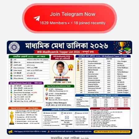
Join Telegram Now
1629
Members • ⚡
37
joined recently
মাধ্যমিক মেধা তালিকা ২০২৬