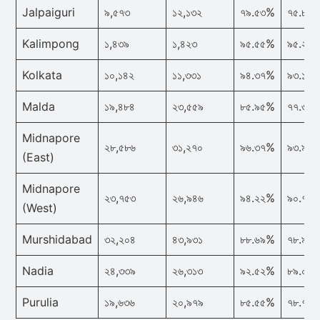
Jalpaiguri
৯,৫৭৩
১২,১৩২
৭৯.৫৩%
৭৫.৮৬
Kalimpong
১,৪৩৯
১,৪২৩
৯৫.৫৫%
৯৫.২২
Kolkata
১০,১৪২
১১,৩৩১
৯৪.৩৭%
৯৩.১৮
Malda
১৯,৪৮৪
২৩,৫৫৯
৮৫.৯৫%
৭৭.৩৪
Midnapore
২৮,৫৮৬
৩১,২৭০
৯৬.৩৭%
৯৩.৯৪
(East)
Midnapore
২৩,৭৫৩
২৬,৯৪৬
৯৪.২২%
৯০.৭৬
(West)
Murshidabad
৩২,২০৪
৪৩,৯৩১
৮৮.৬৯%
৭৮.৯৭
Nadia
২৪,৩৩৯
২৬,৩১৩
৯২.৫২%
৮৯.০১
Purulia
১৯,৬৩৬
২০,৯৭৯
৮৫.৫৫%
৭৮.৭৪