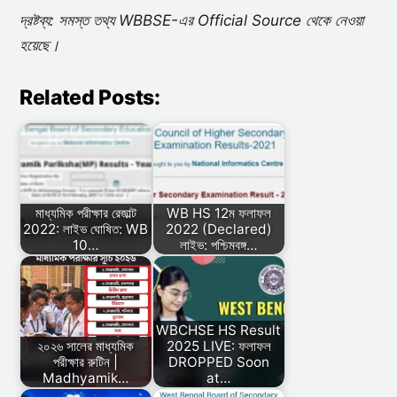
দ্রষ্টব্য: সমস্ত তথ্য WBBSE-এর Official Source থেকে নেওয়া
হয়েছে।
Related Posts:
মাধ্যমিক পরীক্ষার রেজাল্ট
WB HS 12ম ফলাফল
2022: লাইভ ঘোষিত: WB
2022 (Declared)
10…
লাইভ: পশ্চিমবঙ্গ…
WBCHSE HS Result
২০২৬ সালের মাধ্যমিক
2025 LIVE: ফলাফল
পরীক্ষার রুটিন |
DROPPED Soon
Madhyamik…
at…