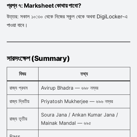
প্রশ্ন ৭: Marksheet কোথায় পাবো?
উত্তর: সকাল ১০:৩০ থেকে নিজের স্কুল থেকে অথবা DigiLocker-এ
পাওয়া যাবে।
সারসংক্ষেপ (Summary)
বিষয়
তথ্য
রাজ্য প্রথম
Avirup Bhadra — ৬৯৮ নম্বর
রাজ্য দ্বিতীয়
Priyatosh Mukherjee — ৬৯৬ নম্বর
Soura Jana / Ankan Kumar Jana /
রাজ্য তৃতীয়
Mainak Mandal — ৬৯৫
Pass