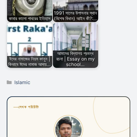
1991 সালের উপাসনার স্থান
কাবার কালো পাথরের ইতিহাস
(বিশেষ বিধান) আইন কী?:…
আমাদের বিদ্যালয় প্রবন্ধ
ঈদের নামাজের নিয়ম কানুন |
রচনা | Essay on my
কিভাবে ঈদের নামাজ আদায়…
school…
Categories
Islamic
লেখক পরিচিতি