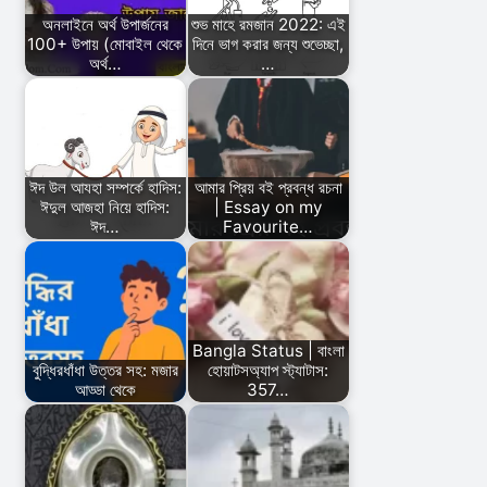
অনলাইনে অর্থ উপার্জনের
শুভ মাহে রমজান 2022: এই
100+ উপায় (মোবাইল থেকে
দিনে ভাগ করার জন্য শুভেচ্ছা,
অর্থ…
…
ঈদ উল আযহা সম্পর্কে হাদিস:
আমার প্রিয় বই প্রবন্ধ রচনা
ঈদুল আজহা নিয়ে হাদিস:
| Essay on my
ঈদ…
Favourite…
Bangla Status | বাংলা
বুদ্ধিরধাঁধা উত্তর সহ: মজার
হোয়াটসঅ্যাপ স্ট্যাটাস:
আড্ডা থেকে
357…