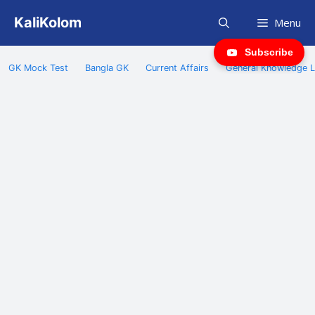
Skip
KaliKolom
Menu
to
content
Subscribe
GK Mock Test
Bangla GK
Current Affairs
General Knowledge L