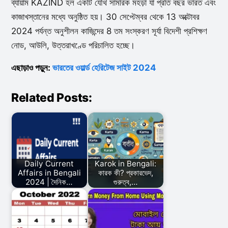
ব্যায়াম KAZIND হল একটি যৌথ সামরিক মহড়া যা প্রতি বছর ভারত এবং
কাজাখস্তানের মধ্যে অনুষ্ঠিত হয়। 30 সেপ্টেম্বর থেকে 13 অক্টোবর
2024 পর্যন্ত অনুশীলন কাজিন্দের 8 তম সংস্করণ সূর্যা বিদেশী প্রশিক্ষণ
নোড, আউলি, উত্তরাখণ্ডে পরিচালিত হচ্ছে।
এছাড়াও পড়ুন:
ভারতের ওয়ার্ল্ড হেরিটেজ সাইট 2024
Related Posts:
Daily Current
Karok in Bengali:
Affairs in Bengali
কারক কী? প্রকারভেদ,
2024 | দৈনিক…
গুরুত্ব,…