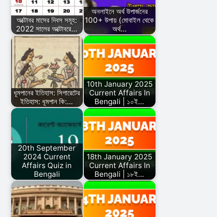
অনলাইনে অর্থ উপার্জনের
অক্টোবর মাসের দিবস সমূহ:
100+ উপায় (মোবাইল থেকে
2022 সালের অক্টোবরে…
অর্থ…
10th January 2025
ধূমপানের ইতিহাস: সিগারেটের
Current Affairs In
ইতিহাস: ধূমপান কি:…
Bengali | ১০ই…
20th September
2024 Current
18th January 2025
Affairs Quiz in
Current Affairs In
Bengali
Bengali | ১৮ই…