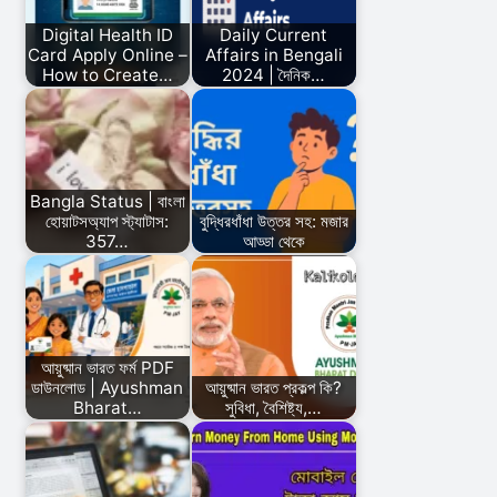
Digital Health ID
Daily Current
Card Apply Online –
Affairs in Bengali
How to Create…
2024 | দৈনিক…
Bangla Status | বাংলা
হোয়াটসঅ্যাপ স্ট্যাটাস:
বুদ্ধিরধাঁধা উত্তর সহ: মজার
357…
আড্ডা থেকে
আয়ুষ্মান ভারত ফর্ম PDF
ডাউনলোড | Ayushman
আয়ুষ্মান ভারত প্রকল্প কি?
Bharat…
সুবিধা, বৈশিষ্ট্য,…