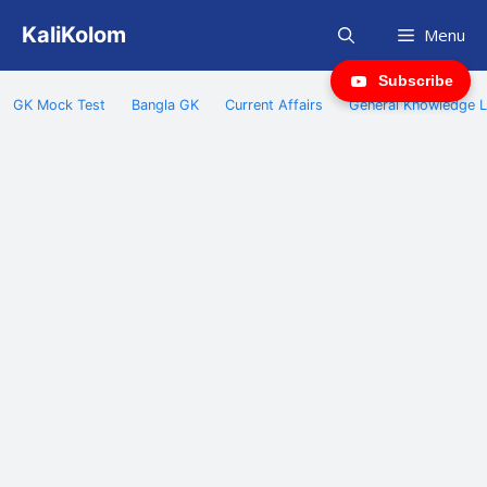
Skip
KaliKolom
Menu
to
content
Subscribe
GK Mock Test
Bangla GK
Current Affairs
General Knowledge L