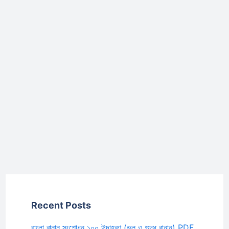
Recent Posts
বাংলা বানান সংশোধন ১০০ উদাহরণ (ভুল ও শুদ্ধ বানান) PDF