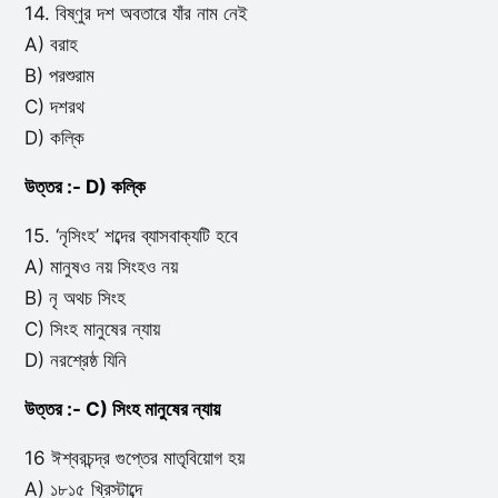
14. বিষ্ণুর দশ অবতারে যাঁর নাম নেই
A) বরাহ
B) পরশুরাম
C) দশরথ
D) কল্কি
উত্তর :- D) কল্কি
15. ‘নৃসিংহ’ শব্দের ব্যাসবাক্যটি হবে
A) মানুষও নয় সিংহও নয়
B) নৃ অথচ সিংহ
C) সিংহ মানুষের ন্যায়
D) নরশ্রেষ্ঠ যিনি
উত্তর :- C) সিংহ মানুষের ন্যায়
16 ঈশ্বরচন্দ্র গুপ্তের মাতৃবিয়োগ হয়
A) ১৮১৫ খ্রিস্টাব্দে