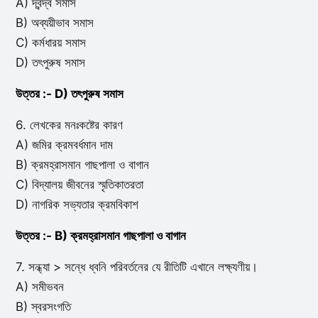
A) দ্বন্দ্ব সমাস
B) অব্যয়ীভাব সমাস
C) কর্মধারয় সমাস
D) তৎপুরুষ সমাস
উত্তর :- D) তৎপুরুষ সমাস
6. লেখকের মনঃকষ্টের কারণ
A) জমির ক্রমবর্ধমান দাম
B) ক্রমহ্রাসমান গাছপালা ও বাগান
C) বিদ্যালয় জীবনের স্মৃতিকাতরতা
D) নাগরিক সভ্যতার ক্রমবিকাশ
উত্তর :- B) ক্রমহ্রাসমান গাছপালা ও বাগান
7. সন্ধ্যা > সন্ধে ধ্বনি পরিবর্তনের যে রীতিটি এখানে লক্ষ্যণীয়।
A) সমীভবন
B) স্বরসংগতি