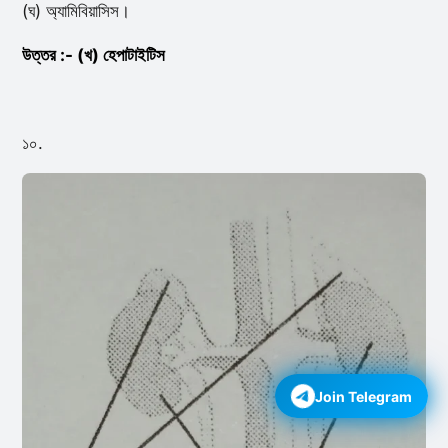
(ঘ) অ্যামিবিয়াসিস।
উত্তর :- (খ) হেপাটাইটিস
১০.
Join Telegram