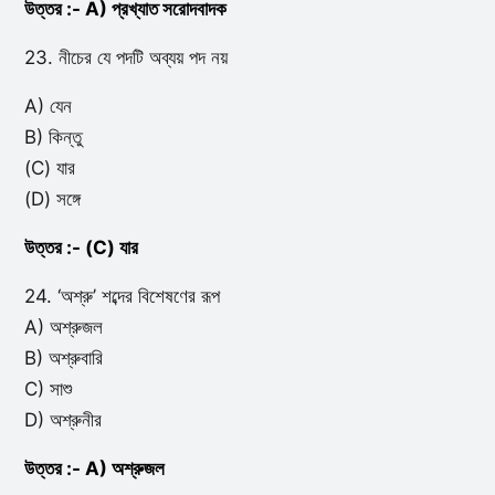
উত্তর :- A) প্রখ্যাত সরোদবাদক
23. নীচের যে পদটি অব্যয় পদ নয়
A) যেন
B) কিন্তু
(C) যার
(D) সঙ্গে
উত্তর :- (C) যার
24. ‘অশ্রু’ শব্দের বিশেষণের রূপ
A) অশ্রুজল
B) অশ্রুবারি
C) সাশু
D) অশ্রুনীর
উত্তর :- A) অশ্রুজল