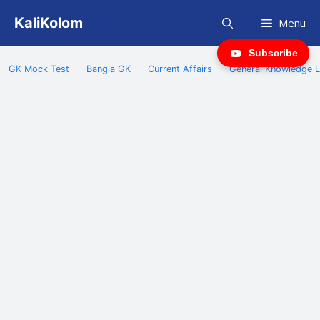
Skip
KaliKolom
Menu
to
content
Subscribe
GK Mock Test
Bangla GK
Current Affairs
General Knowledge L