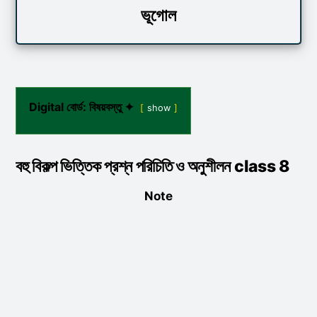
ভূগোল
Digital বোর্ড: বিষয়বস্তু ✦
show
বহু বিকল্প ভিত্তিক প্রশ্ন পরিচিতি ও অনুশীলন class 8
Note