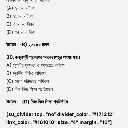
এককালীন অনুদান দেওয়া হয়
(A) ২০০০০ টাকা
B) ২৫০০০ টাকা
C) ৩০০০০ টাকা
(D) ৩৫০০০ টাকা
উত্তর :- B) ২৫০০০ টাকা
30. কন্যাশ্রী প্রকল্পের আবেদনপত্র পাওয়া যায়।
A) স্থানীয় পুরসভা ও পঞ্চায়েত অফিসে
B) স্থানীয় বিডিও অফিসে
(C) জেলা পরিষদের অফিসে
(D) নিজ নিজ শিক্ষা প্রতিষ্ঠানে
উত্তর :- (D) নিজ নিজ শিক্ষা প্রতিষ্ঠানে
[su_divider top=”no” divider_color=”#171212″
link_color=”#161010″ size=”4″ margin=”10″]