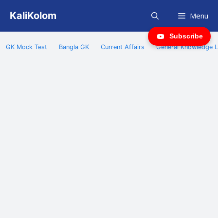
Skip
KaliKolom
Menu
to
content
Subscribe
GK Mock Test
Bangla GK
Current Affairs
General Knowledge L