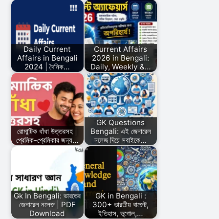
Daily Current
Current Affairs
Affairs in Bengali
2026 in Bengali:
2024 | দৈনিক…
Daily, Weekly &…
GK Questions
রোমান্টিক ধাঁধা উত্তরসহ |
Bengali: এই জেনারেল
প্রেমিক-প্রেমিকার জন্য…
নলেজ দিয়ে সবাইকে…
Gk In Bengali: ভারতের
GK in Bengali :
জেনারেল নলেজ | PDF
300+ ভারতীয় বাজেট,
Download
ইতিহাস, ভূগোল,…