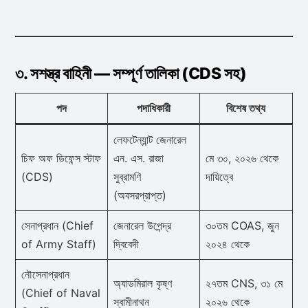
৩. সশস্ত্র বাহিনী — সম্পূর্ণ তালিকা (CDS সহ)
পদ
পদাধিকারী
বিশেষ তথ্য
লেফটেন্যান্ট জেনারেল
চিফ অফ ডিফেন্স স্টাফ
এন. এস. রাজা
মে ৩০, ২০২৬ থেকে
(CDS)
সুব্রামণি
দায়িত্বে
(অবসরপ্রাপ্ত)
সেনাপ্রধান (Chief
জেনারেল উপেন্দ্র
৩০তম COAS, জুন
of Army Staff)
দ্বিবেদী
২০২৪ থেকে
নৌসেনাপ্রধান
অ্যাডমিরাল কৃষ্ণ
২৭তম CNS, ৩১ মে
(Chief of Naval
স্বামীনাথন
২০২৬ থেকে