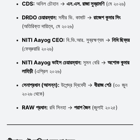
CDS:
অনিল চৌহান →
এন.এস. রাজা সুব্রামণি
(মে ২০২৬)
DRDO চেয়ারম্যান:
সমীর ভি. কামাট →
রাজেশ কুমার সিং
(অতিরিক্ত দায়িত্ব, মে ২০২৬)
NITI Aayog CEO:
বি.ভি.আর. সুব্রহ্মণ্যম →
নিধি ছিব্বর
(ফেব্রুয়ারি ২০২৬)
NITI Aayog ভাইস চেয়ারম্যান:
সুমন বেরি →
অশোক কুমার
লাহিড়ী
(এপ্রিল ২০২৬)
সেনাপ্রধান (আসন্ন):
উপেন্দ্র দ্বিবেদী →
ধীরাজ শেঠ
(৩০ জুন
২০২৬ থেকে)
RAW প্রধান:
রবি সিনহা →
পরাগ জৈন
(জুলাই ২০২৫)