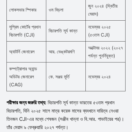
জুন ২০২৪ (দ্বিতীয়
লোকসভার স্পিকার
ওম বিড়লা
মেয়াদ)
সুপ্রিম কোর্টের প্রধান
নভেম্বর ২০২৫
বিচারপতি সূর্য কান্ত
বিচারপতি (CJI)
(৫৩তম CJI)
অক্টোবর ২০২২ (২০২৭
অ্যাটর্নি জেনারেল
আর. ভেঙ্কটরমণি
পর্যন্ত পুনর্নিযুক্ত)
কম্পট্রোলার অ্যান্ড
অডিটর জেনারেল
কে. সঞ্জয় মূর্তি
নভেম্বর ২০২৪
(CAG)
পরীক্ষার জন্য জরুরি তথ্য:
বিচারপতি সূর্য কান্ত ভারতের ৫৩তম প্রধান
বিচারপতি, যিনি ২০২৫ সালে মাত্র কয়েক মাসের ব্যবধানে দায়িত্ব নেওয়া
তিনজন CJI-এর মধ্যে শেষজন (সঞ্জীব খান্না ও বি.আর. গাভাইয়ের পর)।
তাঁর মেয়াদ ৯ ফেব্রুয়ারি ২০২৭ পর্যন্ত।