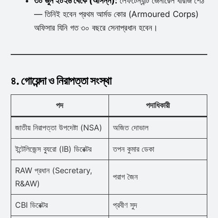
৩০ জুন ২০২৬ থেকে (আসন্ন):
লেফটেন্যান্ট জেনারেল ধীরাজ শেঠ
— তিনিই হবেন প্রথম আর্মড কোর (Armoured Corps)
অফিসার যিনি গত ৩০ বছরে সেনাপ্রধান হবেন।
৪. গোয়েন্দা ও নিরাপত্তা সংস্থা
পদ
পদাধিকারী
জাতীয় নিরাপত্তা উপদেষ্টা (NSA)
অজিত দোভাল
ইন্টেলিজেন্স ব্যুরো (IB) ডিরেক্টর
তপন কুমার ডেকা
RAW প্রধান (Secretary,
পরাগ জৈন
R&AW)
CBI ডিরেক্টর
প্রবীণ সুদ