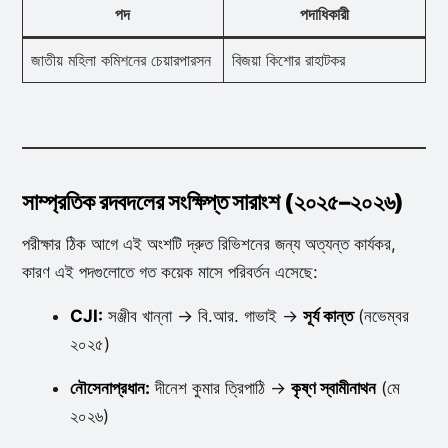
পদ
পদাধিকারী
জাতীয় মহিলা কমিশনের চেয়ারপারসন
বিজয়া কিশোর রাহাটকর
সাম্প্রতিক রদবদলের সংক্ষিপ্ত সারাংশ (২০২৫–২০২৬)
পরীক্ষার ঠিক আগে এই অংশটি দ্রুত রিভিশনের জন্য অত্যন্ত কার্যকর,
কারণ এই পদগুলোতে গত কয়েক মাসে পরিবর্তন এসেছে:
CJI:
সঞ্জীব খান্না → বি.আর. গাভাই →
সূর্য কান্ত
(নভেম্বর
২০২৫)
নৌসেনাপ্রধান:
দীনেশ কুমার ত্রিপাঠি →
কৃষ্ণ স্বামীনাথন
(মে
২০২৬)