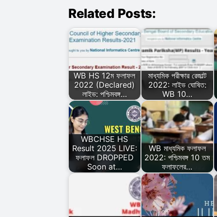
Related Posts:
WB HS 12ম ফলাফল
মাধ্যমিক পরীক্ষার রেজাল্ট
2022 (Declared)
2022: লাইভ ঘোষিত:
লাইভ: পশ্চিমবঙ্গ…
WB 10…
WBCHSE HS
Result 2025 LIVE:
WB মাধ্যমিক ফলাফল
ফলাফল DROPPED
2022: পশ্চিমবঙ্গ 10 তম
Soon at…
ফলাফলের…