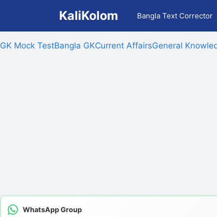
Skip
KaliKolom
Bangla Text Corrector
to
content
GK Mock Test
Bangla GK
Current Affairs
General Knowled
WhatsApp Group