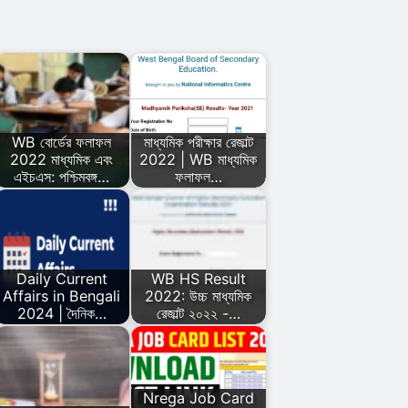
WB বোর্ডের ফলাফল
মাধ্যমিক পরীক্ষার রেজাল্ট
2022 মাধ্যমিক এবং
2022 | WB মাধ্যমিক
এইচএস: পশ্চিমবঙ্গ…
ফলাফল…
Daily Current
WB HS Result
Affairs in Bengali
2022: উচ্চ মাধ্যমিক
2024 | দৈনিক…
রেজাল্ট ২০২২ -…
Nrega Job Card