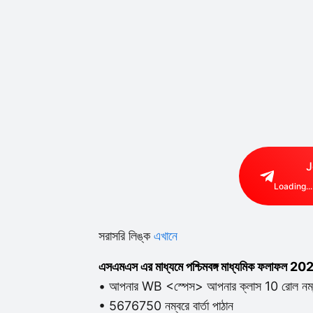
J
Loading...
সরাসরি লিঙ্ক
এখানে
এসএমএস এর মাধ্যমে পশ্চিমবঙ্গ মাধ্যমিক ফলাফল 202
• আপনার WB <স্পেস> আপনার ক্লাস 10 রোল নম্
• 5676750 নম্বরে বার্তা পাঠান