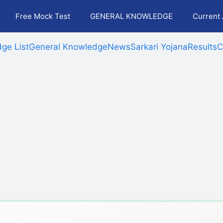
Free Mock Test
GENERAL KNOWLEDGE
Current 
ge List
General Knowledge
News
Sarkari Yojana
Results
C