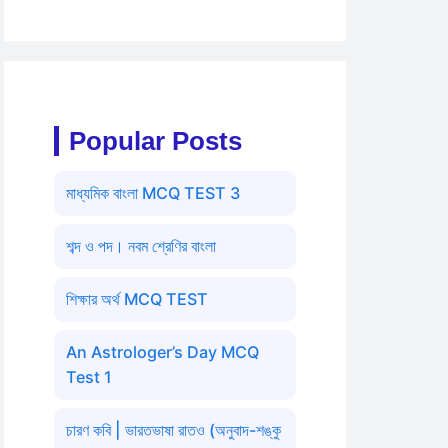
Popular Posts
মাধ্যমিক বাংলা MCQ TEST 3
শব্দ ও পদ। নবম শ্রেণির বাংলা
শিক্ষার অর্থ MCQ TEST
An Astrologer’s Day MCQ
Test 1
চারণ কবি | ভারতভাষা রাতও (অনুবাদ-শঙ্কু