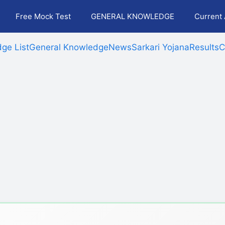
Free Mock Test
GENERAL KNOWLEDGE
Current 
ge List
General Knowledge
News
Sarkari Yojana
Results
C