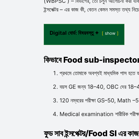
(WBPSC ) – বিভাগের, তো চলুন আলোচনা করা যাক কিভা
ইন্সপেক্টর – এর কাজ কী, বেতন কেমন সমস্ত তথ্য নিচে
Digital বোর্ড: বিষয়বস্তু ✦
show
কিভাবে Food sub-inspector হও
প্রথমে তোমাকে অবশ্যই মাধ্যমিক পাস হতে 
বয়স GE জন্য 18–40, OBC দের 18
120 নম্বরের পরীক্ষা GS–50, Math 
Medical examination শারীরিক পরীক্ষ
ফুড সাব ইন্সপেক্টর/Food SI এর কাজ