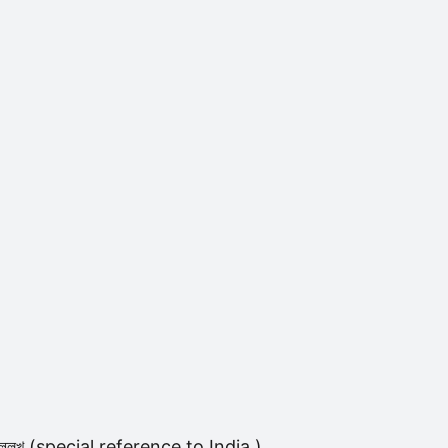
িশেষ উল্লেখ (special reference to India )