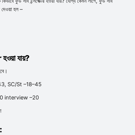
বে ফুড সাব ইন্সপেক্টর হওয়া যায়? যোগ্য কেমন লাগে, ফুড সাব
 দেওয়া হল –
য়া যায়?
হবে।
–43, SC/St –18–45
–50 interview –20
া
: