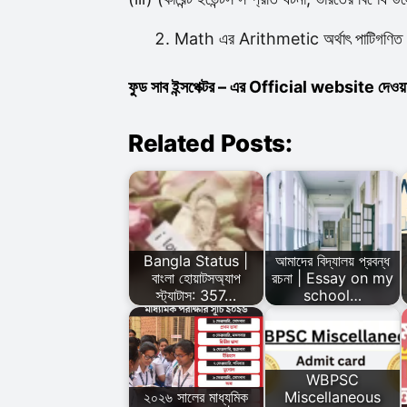
Math এর Arithmetic অর্থাৎ পাটিগণিত 
ফুড সাব ইন্সপেক্টর – এর Official website দেওয়
Related Posts:
Bangla Status |
আমাদের বিদ্যালয় প্রবন্ধ
বাংলা হোয়াটসঅ্যাপ
রচনা | Essay on my
স্ট্যাটাস: 357…
school…
WBPSC
২০২৬ সালের মাধ্যমিক
Miscellaneous