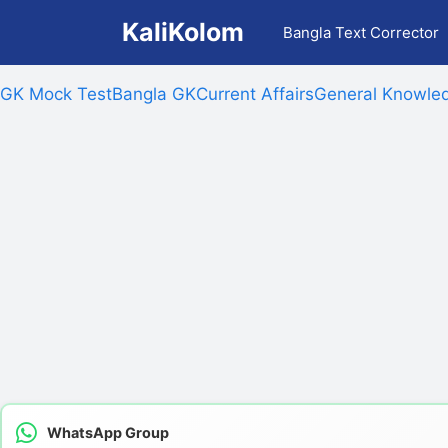
Skip
KaliKolom
Bangla Text Corrector
to
content
GK Mock Test
Bangla GK
Current Affairs
General Knowled
WhatsApp Group