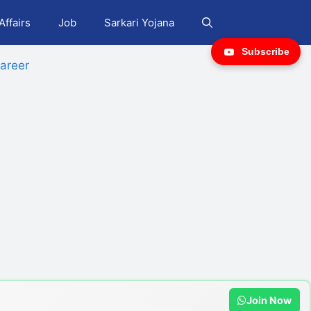
Affairs
Job
Sarkari Yojana
Subscribe
areer
Join Now