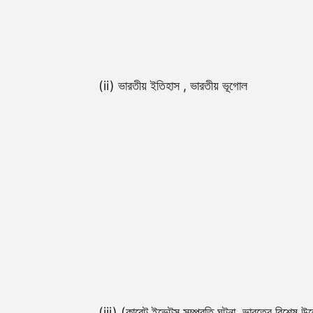
(ii) ভারতীয় ইতিহাস , ভারতীয় ভূগোল
(iii) (কারেন্ট ইভেন্টস সম্প্রতি ঘটনা, ভারতের ব