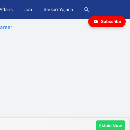
Affairs
Job
Sarkari Yojana
Subscribe
areer
Join Now