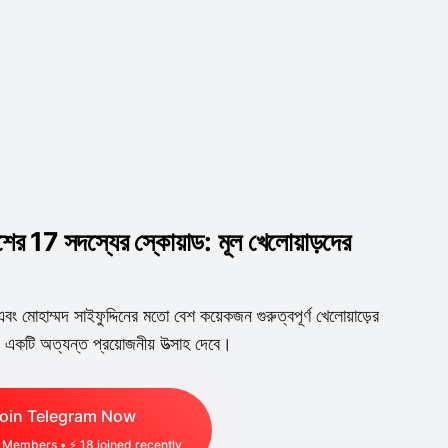
র 17 সদস্যের স্কোয়াড: মূল খেলোয়াড়দের
ং মোহাম্মদ সাইফুদ্দিনের মতো বেশ কয়েকজন গুরুত্বপূর্ণ খেলোয়াড়ের
য একটি অত্যন্ত প্রয়োজনীয় উত্সাহ দেবে।
oin Telegram Now
Members • ⚡
18
joined recently