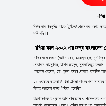
এশিয়া
লিটন দাস ইনজুরির কারণে টুর্নামেন্ট থেকে বাদ পড়ায় 
সাইফুদ্দিন।
এশিয়া কাপ ২০২২ এর জন্য বাংলাদেশ স
সাকিব আল হাসান (অধিনায়ক), আনামুল হক, মুশফিকুর 
মোহাম্মদ সাইফুদ্দিন, হাসান মাহমুদ, মুস্তাফিজুর রহমা
পারভেজ হোসেন, মো. নুরুল হাসান সোহান, তাসকিন আ
৫০ ওভারের ফরম্যাটে খেলা এশিয়া কাপের গত আসরের ফ
কিন্তু
ভারতের কাছে পিছিয়ে পড়েছিল।
বাংলাদেশকে বি গ্রুপে আফগানিস্তান ও শ্রীলঙ্কার পাশ
আগস্ট শারজাহতে খেলবে। এশিয়া কাপের পর, অস্ট্রেলিয়ায