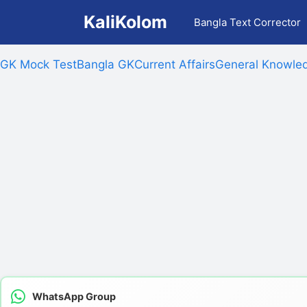
Skip
KaliKolom
Bangla Text Corrector
to
content
GK Mock Test
Bangla GK
Current Affairs
General Knowled
WhatsApp Group