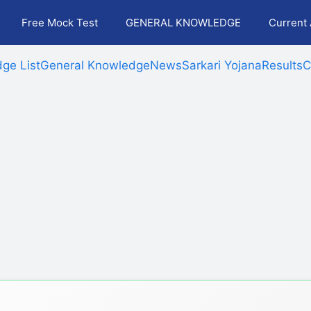
Free Mock Test
GENERAL KNOWLEDGE
Current 
ge List
General Knowledge
News
Sarkari Yojana
Results
C