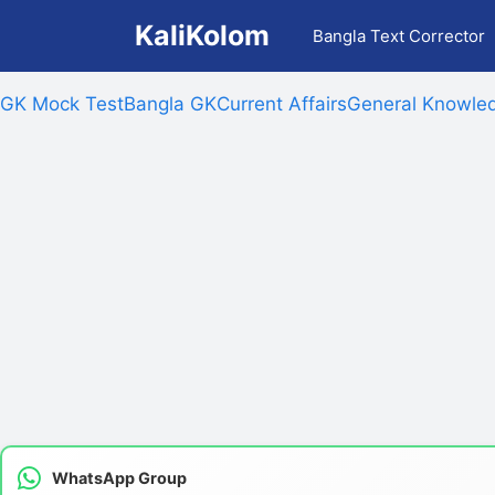
Skip
KaliKolom
Bangla Text Corrector
to
content
GK Mock Test
Bangla GK
Current Affairs
General Knowled
WhatsApp Group