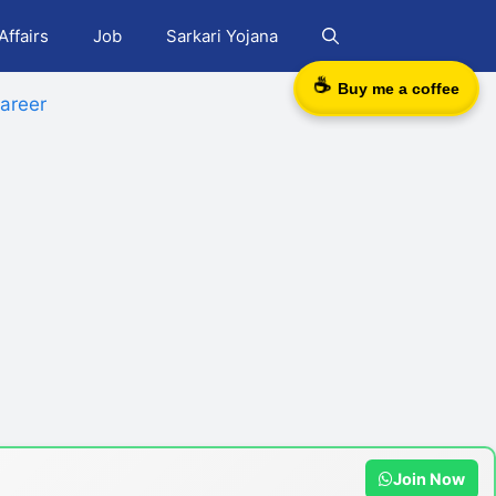
Affairs
Job
Sarkari Yojana
☕
Buy me a coffee
areer
Join Now