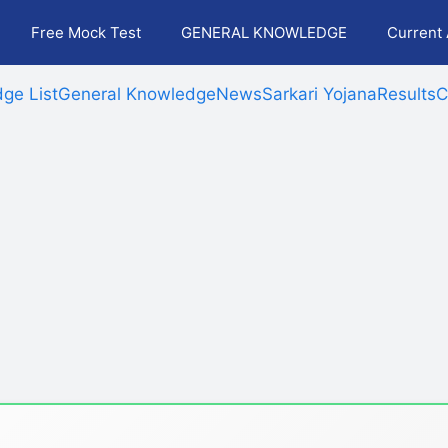
Free Mock Test
GENERAL KNOWLEDGE
Current 
ge List
General Knowledge
News
Sarkari Yojana
Results
C