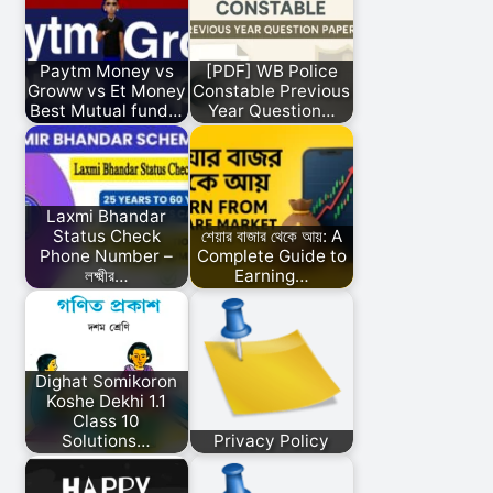
Paytm Money vs
[PDF] WB Police
Groww vs Et Money
Constable Previous
Best Mutual fund…
Year Question…
Laxmi Bhandar
Status Check
শেয়ার বাজার থেকে আয়: A
Phone Number –
Complete Guide to
লক্ষ্মীর…
Earning…
Dighat Somikoron
Koshe Dekhi 1.1
Class 10
Solutions…
Privacy Policy