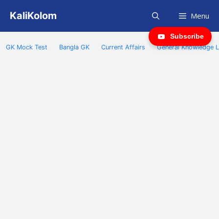
Skip
KaliKolom
Menu
to
content
Subscribe
GK Mock Test
Bangla GK
Current Affairs
General Knowledge L