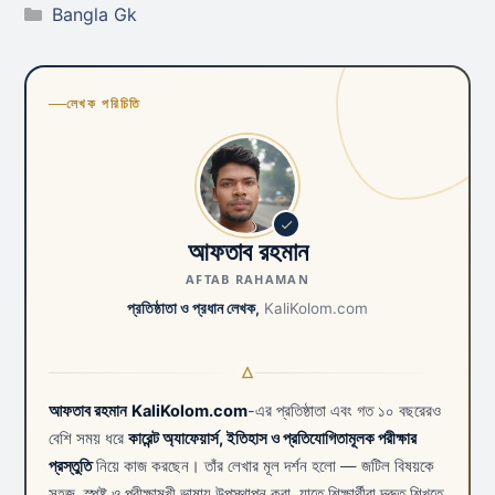
Categories
Bangla Gk
লেখক পরিচিতি
আফতাব রহমান
AFTAB RAHAMAN
প্রতিষ্ঠাতা ও প্রধান লেখক,
KaliKolom.com
আফতাব রহমান
KaliKolom.com
-এর প্রতিষ্ঠাতা এবং গত ১০ বছরেরও
বেশি সময় ধরে
কারেন্ট অ্যাফেয়ার্স, ইতিহাস ও প্রতিযোগিতামূলক পরীক্ষার
প্রস্তুতি
নিয়ে কাজ করছেন। তাঁর লেখার মূল দর্শন হলো — জটিল বিষয়কে
সহজ, স্পষ্ট ও পরীক্ষামুখী ভাষায় উপস্থাপন করা, যাতে শিক্ষার্থীরা দ্রুত শিখতে