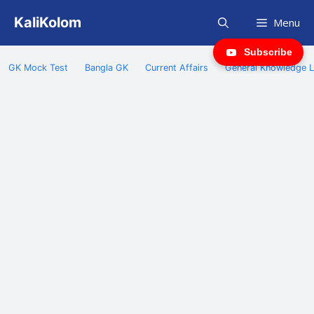
Skip
KaliKolom
Menu
to
content
Subscribe
GK Mock Test
Bangla GK
Current Affairs
General Knowledge L