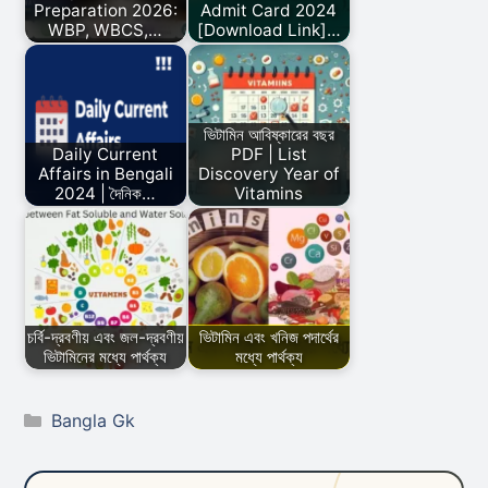
Preparation 2026:
Admit Card 2024
WBP, WBCS,…
[Download Link]…
ভিটামিন আবিষ্কারের বছর
Daily Current
PDF | List
Affairs in Bengali
Discovery Year of
2024 | দৈনিক…
Vitamins
চর্বি-দ্রবণীয় এবং জল-দ্রবণীয়
ভিটামিন এবং খনিজ পদার্থের
ভিটামিনের মধ্যে পার্থক্য
মধ্যে পার্থক্য
Categories
Bangla Gk