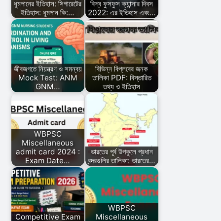
ধূমপানের ইতিহাস: সিগারেটের
বিশ্ব ফুসফুস ক্যান্সার দিবস
ইতিহাস: ধূমপান কি:…
2022: এর ইতিহাস এবং…
জীবজগতে নিয়ন্ত্রণ ও সমন্বয়
বিভিন্ন বিপ্লবের জনক
Mock Test: ANM
তালিকা PDF: বিস্তারিত
GNM…
তথ্য ও ইতিহাস
WBPSC
Miscellaneous
admit card 2024 :
ভারতের পূর্ব উপকূলে প্রধান
Exam Date…
বন্দরগুলির তালিকা: ভারতের…
WBPSC
Competitive Exam
Miscellaneous