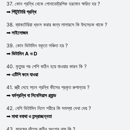
37. কোন গ্রন্থি থেকে গোনাডোট্রপিক হরমোন ক্ষরিত হয় ?
➟ পিটুইটারি গ্রন্থি
38. ব্যাকটেরিয়া ধ্বংস করার জন্য লালারসে কি উৎসেচক থাকে ?
➟ লাইসোজম
39. কোন ভিটামিন যকৃতে সঞ্চিত হয় ?
➟ ভিটামিন A ও D
40. মৃত্যুর পর পেশি কঠিন হয়ে যাওয়ার কারন কি ?
➟ এটিপি কমে যাওয়া
41. স্ত্রী দেহে স্তন গ্রন্থি কীসের প্রকৃত রুপান্তর ?
➟ ঘর্মগ্রন্থি বা সিবেসিয়াস গ্ল্যান্ড
42. বেশি ভিটামিন নিলে শরীরে কি সমস্যা দেখা দেয় ?
➟ মাথা বযাথা ও তন্দ্রাচ্ছন্নতা
43. মানুষের দাঁতের কঠিন অংশের নাম কি ?