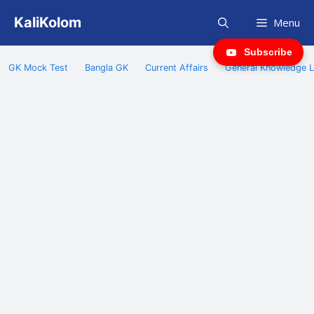
Skip
KaliKolom
Menu
to
content
Subscribe
GK Mock Test
Bangla GK
Current Affairs
General Knowledge L