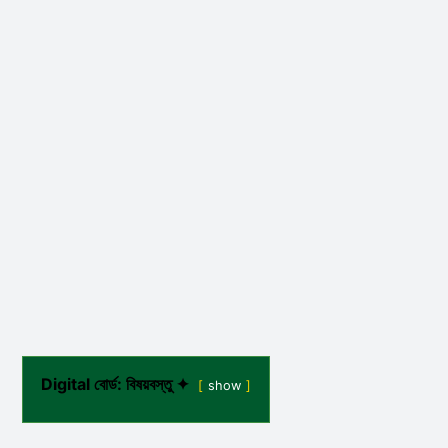
Digital বোর্ড: বিষয়বস্তু ✦
show