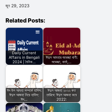
জুন 29, 2023
Related Posts:
Daily Current
Affairs in Bengali
ঈদুল আযহার শুভেচ্ছা বাণী:
2024 | দৈনিক…
শুভেচ্ছা, বার্তা,…
ঈদ উল আযহা সম্পর্কে হাদিস:
ঈদুল আজহা ২০২২ কত
ঈদুল আজহা নিয়ে হাদিস:
তারিখে: ঈদুল আজহা কবে
ঈদ…
2022: