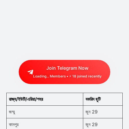
Join Telegram Now
Loading...
Members • ⚡
18
joined recently
রাজ্য/ইউটি/এরিয়া/শহর
বকরিদ ছুটি
জম্মু
জুন 29
কানপুর
জুন 29