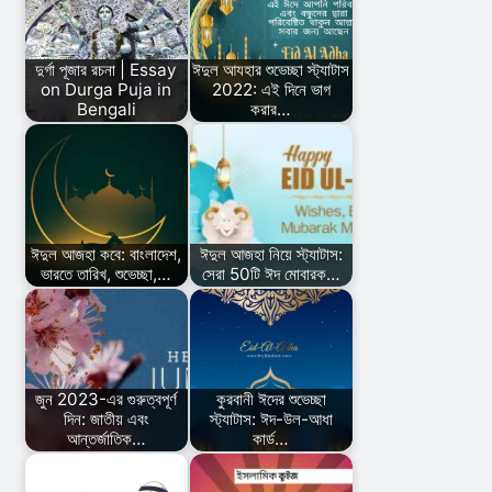
দুর্গা পূজার রচনা | Essay
ঈদুল আযহার শুভেচ্ছা স্ট্যাটাস
on Durga Puja in
2022: এই দিনে ভাগ
Bengali
করার…
ঈদুল আজহা কবে: বাংলাদেশ,
ঈদুল আজহা নিয়ে স্ট্যাটাস:
ভারতে তারিখ, শুভেচ্ছা,…
সেরা 50টি ঈদ মোবারক…
জুন 2023-এর গুরুত্বপূর্ণ
কুরবানী ঈদের শুভেচ্ছা
দিন: জাতীয় এবং
স্ট্যাটাস: ঈদ-উল-আধা
আন্তর্জাতিক…
কার্ড…