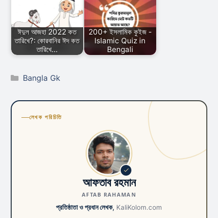
ঈদুল আজহা 2022 কত
200+ ইসলামিক কুইজ -
তারিখে?: কোরবানির ঈদ কত
Islamic Quiz in
তারিখে…
Bengali
Categories
Bangla Gk
লেখক পরিচিতি
আফতাব রহমান
AFTAB RAHAMAN
প্রতিষ্ঠাতা ও প্রধান লেখক,
KaliKolom.com