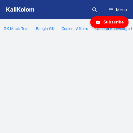
Skip
KaliKolom
Menu
to
content
Subscribe
GK Mock Test
Bangla GK
Current Affairs
General Knowledge L