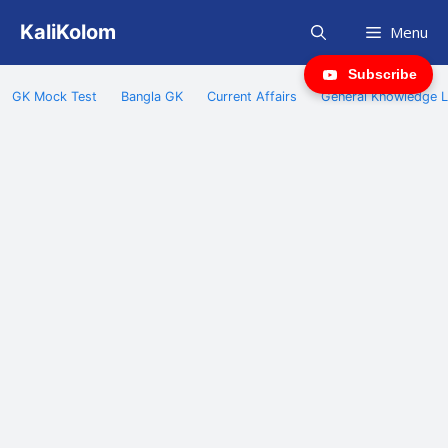
Skip
KaliKolom
Menu
to
content
Subscribe
GK Mock Test
Bangla GK
Current Affairs
General Knowledge L