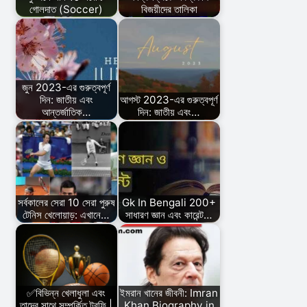
গোলদাত (Soccer)
বিজয়ীদের তালিকা
জুন 2023-এর গুরুত্বপূর্ণ
দিন: জাতীয় এবং
আগস্ট 2023-এর গুরুত্বপূর্ণ
আন্তর্জাতিক…
দিন: জাতীয় এবং…
সর্বকালের সেরা 10 সেরা পুরুষ
Gk In Bengali 200+
টেনিস খেলোয়াড়: এখানে…
সাধারণ জ্ঞান এবং কারেন্ট…
✅বিভিন্ন খেলাধুলা এবং
ইমরান খানের জীবনী: Imran
তাদের সাথে সম্পর্কিত ট্রফি |
Khan Biography in