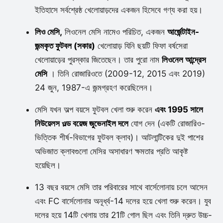
ইতিহাসে সর্বশ্রেষ্ঠ খেলোয়াড়দের একজন হিসেবে গণ্য করা হয়।
লিও মেসি,
লিওনেল মেসি নামেও পরিচিত, একজন
আর্জেন্টাইন-
জন্মকৃত ফুটবল (সকার)
খেলোয়াড় যিনি ছয়টি ফিফা বর্ষসেরা
খেলোয়াড়ের পুরস্কার জিতেছেন। তার পুরো নাম
লিওনেল আন্দ্রেস
মেসি
। তিনি রোজারিওতে (2009-12, 2015 এবং 2019)
24 জুন, 1987-এ জন্মগ্রহণ করেছিলেন।
মেসি যখন অল্প বয়সে ফুটবল খেলা শুরু করেন
এবং 1995 সালে
নিউয়েলস ওল্ড বয়েজ জুভেনাইল দলে
যোগ দেন (একটি রোজারিও-
ভিত্তিক শীর্ষ-বিভাগের ফুটবল ক্লাব)। আটলান্টিকের দুই পাশের
অভিজাত ক্লাবগুলো মেসির অসাধারণ ক্ষমতার প্রতি আকৃষ্ট
হয়েছিল।
13 বছর বয়সে মেসি তার পরিবারের সাথে বার্সেলোনায় চলে আসেন
এবং FC বার্সেলোনার অনূর্ধ্ব-14 দলের হয়ে খেলা শুরু করেন। যুব
দলের হয়ে 14টি খেলায় তার 21টি গোল ছিল এবং তিনি দ্রুত উচ্চ-