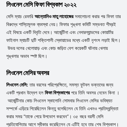
লিওনেল মেসি ফিফা বিশ্বকাপ ২০২২
মেসি ম্যাচ রেফারি
আন্তোনিও মাতু লাহোজের
সমালোচনা করার পর ফিফা তার
বিরুদ্ধে শাস্তিমূলক ব্যবস্থা নেয়। ফিফার শৃঙ্খলা কমিটি সম্ভবত শীঘ্রই
এই বিষয়ে একটি বিবৃতি দেবে। আর্জেন্টিনা এবং নেদারল্যান্ডসের কোয়ার্টার
ফাইনাল ম্যাচটি দুটি শক্তিশালী স্কোয়াডের মধ্যে একটি নৃশংস লড়াই ছিল।
উভয় দলের খেলোয়াড় এবং কোচ জড়িত বেশ কয়েকটি ঘটনায় খেলায়
শৃঙ্খলার অভাব স্পষ্ট ছিল।
লিওনেল মেসির অবসর
লিওনেল মেসি:
তার বয়সের পরিপ্রেক্ষিতে, সমস্ত ফুটবল ভক্তদের জন্য
একটি প্রধান উদ্বেগ হল
ফিফা বিশ্বকাপের
পরে তিনি অবসর নেবেন কিনা ।
আর্জেন্টিনার কোচ লিওনেল স্কালোনি সোমবার লিওনেল মেসির ভবিষ্যত
সম্পর্কে এড়িয়ে গিয়েছিলেন কিন্তু বলেছিলেন যে তিনি এখনও প্রতিদ্বন্দ্বিতা
করার সময় “তাকে পেয়ে উপভোগ করবেন”। ৩৫ বছর বয়সী মেসি
প্রতিযোগিতার আগে স্বীকার করেছিলেন যে এটিই হবে তার শেষ বিশ্বকাপ।