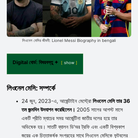
লিওনেল মেসির জীবনী: Lionel Messi Biography in bengali
Digital বোর্ড: বিষয়বস্তু ✦
show
লিওনেল মেসি: সম্পর্কে
24 জুন, 2023-এ, আর্জেন্টাইন মেস্ট্রো
লিওনেল মেসি তার 36
তম জন্মদিন উদযাপন করেছিলেন।
2005 সালের আগস্ট মাসে
একটি প্রীতি ম্যাচের সময় আর্জেন্টিনা জাতীয় দলের হয়ে তার
অভিষেক হয়। সাতটি ব্যালন ডি’অর ট্রফি এবং একটি বিশ্বকাপ
জয়ের এক চিত্তাকর্ষক সংগ্রহের সাথে লিওনেল মেসিকে ফুটবলের