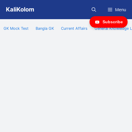
Skip
KaliKolom
Menu
to
content
Subscribe
GK Mock Test
Bangla GK
Current Affairs
General Knowledge L