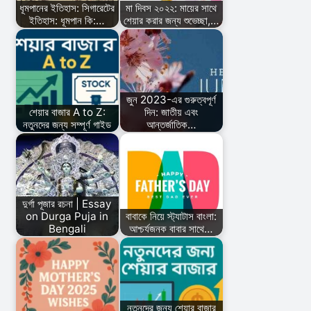
ধূমপানের ইতিহাস: সিগারেটের
মা দিবস ২০২২: মায়ের সাথে
ইতিহাস: ধূমপান কি:…
শেয়ার করার জন্য শুভেচ্ছা,…
জুন 2023-এর গুরুত্বপূর্ণ
শেয়ার বাজার A to Z:
দিন: জাতীয় এবং
নতুনদের জন্য সম্পূর্ণ গাইড
আন্তর্জাতিক…
দুর্গা পূজার রচনা | Essay
on Durga Puja in
বাবাকে নিয়ে স্ট্যাটাস বাংলা:
Bengali
আশ্চর্যজনক বাবার সাথে…
নতুনদের জন্য শেয়ার বাজার