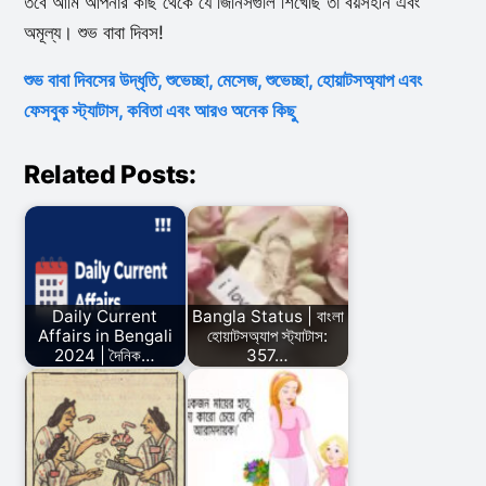
তবে আমি আপনার কাছ থেকে যে জিনিসগুলি শিখেছি তা বয়সহীন এবং
অমূল্য। শুভ বাবা দিবস!
শুভ বাবা দিবসের উদ্ধৃতি, শুভেচ্ছা, মেসেজ, শুভেচ্ছা, হোয়াটসঅ্যাপ এবং
ফেসবুক স্ট্যাটাস, কবিতা এবং আরও অনেক কিছু
Related Posts:
Daily Current
Bangla Status | বাংলা
Affairs in Bengali
হোয়াটসঅ্যাপ স্ট্যাটাস:
2024 | দৈনিক…
357…