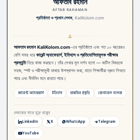
আফতাব রহমান
AFTAB RAHAMAN
প্রতিষ্ঠাতা ও প্রধান লেখক,
KaliKolom.com
আফতাব রহমান
KaliKolom.com
-এর প্রতিষ্ঠাতা এবং গত ১০ বছরেরও
বেশি সময় ধরে
কারেন্ট অ্যাফেয়ার্স, ইতিহাস ও প্রতিযোগিতামূলক পরীক্ষার
প্রস্তুতি
নিয়ে কাজ করছেন। তাঁর লেখার মূল দর্শন হলো — জটিল বিষয়কে
সহজ, স্পষ্ট ও পরীক্ষামুখী ভাষায় উপস্থাপন করা, যাতে শিক্ষার্থীরা দ্রুত শিখতে
পারে এবং দীর্ঘদিন মনে রাখতে পারে।
কারেন্ট অ্যাফেয়ার্স
ইতিহাস
চাকরির প্রস্তুতি
জেনারেল নলেজ
লেখকের সাথে যুক্ত থাকুন
LinkedIn
X
WhatsApp
Telegram
YouTube