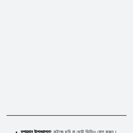
দৃশ্যমান উপস্থাপনা:
কুইজে ছবি বা ছোট্ট ভিডিও যোগ করুন।