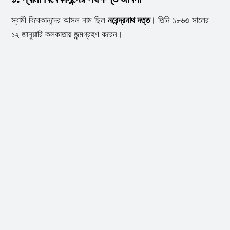
স্বামী বিবেকানন্দের আসল নাম ছিল
নরেন্দ্রনাথ দত্ত
। তিনি ১৮৬৩ সালের
১২ জানুয়ারি কলকাতায় জন্মগ্রহণ করেন।