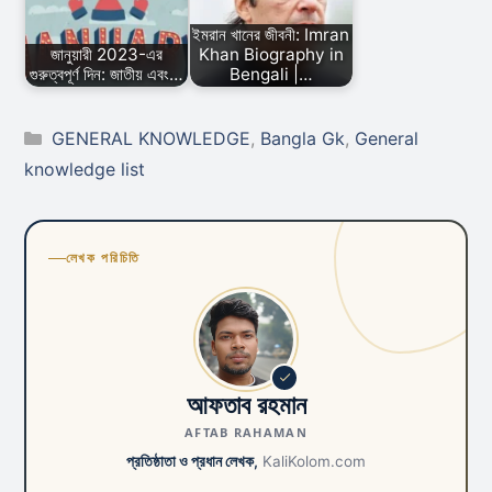
ইমরান খানের জীবনী: Imran
জানুয়ারী 2023-এর
Khan Biography in
গুরুত্বপূর্ণ দিন: জাতীয় এবং…
Bengali |…
Categories
GENERAL KNOWLEDGE
,
Bangla Gk
,
General
knowledge list
লেখক পরিচিতি
আফতাব রহমান
AFTAB RAHAMAN
প্রতিষ্ঠাতা ও প্রধান লেখক,
KaliKolom.com