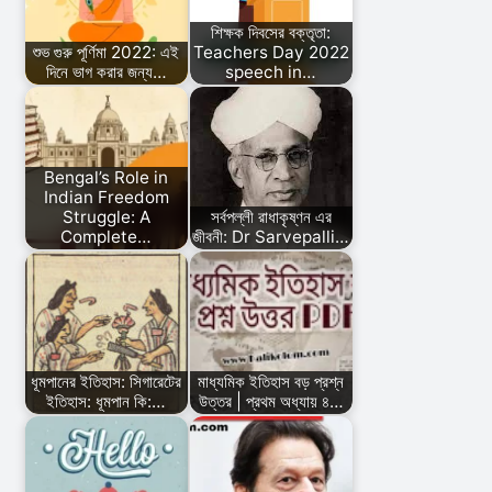
শিক্ষক দিবসের বক্তৃতা:
শুভ গুরু পূর্ণিমা 2022: এই
Teachers Day 2022
দিনে ভাগ করার জন্য…
speech in…
Bengal’s Role in
Indian Freedom
Struggle: A
সর্বপল্লী রাধাকৃষ্ণন এর
Complete…
জীবনী: Dr Sarvepalli…
ধূমপানের ইতিহাস: সিগারেটের
মাধ্যমিক ইতিহাস বড় প্রশ্ন
ইতিহাস: ধূমপান কি:…
উত্তর | প্রথম অধ্যায় ৪…