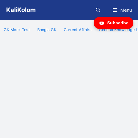
Skip
KaliKolom
Menu
to
content
Subscribe
GK Mock Test
Bangla GK
Current Affairs
General Knowledge L