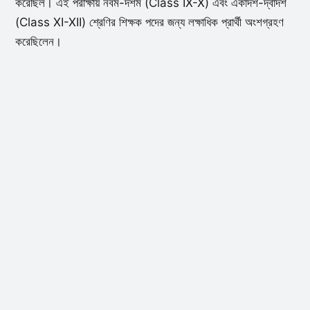
করেছিল। এই পরীক্ষায় নবম-দশম (Class IX-X) এবং একাদশ-দ্বাদশ
(Class XI-XII) শ্রেণির শিক্ষক পদের জন্য লক্ষাধিক প্রার্থী অংশগ্রহণ
করেছিলেন।