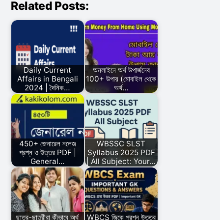
Related Posts:
Daily Current
অনলাইনে অর্থ উপার্জনের
Affairs in Bengali
100+ উপায় (মোবাইল থেকে
2024 | দৈনিক…
অর্থ…
450+ জেনারেল নলেজ
WBSSC SLST
প্রশ্ন ও উত্তর PDF |
Syllabus 2025 PDF
General…
| All Subject: Your…
ছাত্র-ছাত্রীরা কীভাবে অর্থ
WBCS জিকে প্রশ্ন উত্তর