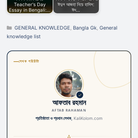
Teacher's Day
ঈদুল আজহা নিয়ে হাদিস:
Essay in Bengali:…
ঈদ…
Categories
GENERAL KNOWLEDGE
,
Bangla Gk
,
General
knowledge list
লেখক পরিচিতি
আফতাব রহমান
AFTAB RAHAMAN
প্রতিষ্ঠাতা ও প্রধান লেখক,
KaliKolom.com