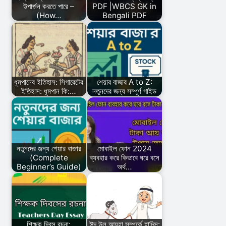
উপার্জন করতে পারে –
PDF |WBCS GK in
(How…
Bengali PDF
ধূমপানের ইতিহাস: সিগারেটের
শেয়ার বাজার A to Z:
ইতিহাস: ধূমপান কি:…
নতুনদের জন্য সম্পূর্ণ গাইড
নতুনদের জন্য শেয়ার বাজার
মোবাইল ফোন 2024
(Complete
ব্যবহার করে কিভাবে ঘরে বসে
Beginner’s Guide)
অর্থ…
শিক্ষক দিবস রচনা:
ঈদ উল আযহা সম্পর্কে হাদিস: