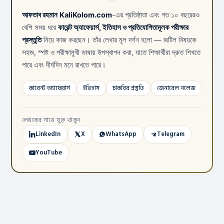
আফতাব রহমান
KaliKolom.com
-এর প্রতিষ্ঠাতা এবং গত ১০ বছরেরও
বেশি সময় ধরে
কারেন্ট অ্যাফেয়ার্স, ইতিহাস ও প্রতিযোগিতামূলক পরীক্ষার
প্রস্তুতি
নিয়ে কাজ করছেন। তাঁর লেখার মূল দর্শন হলো — জটিল বিষয়কে
সহজ, স্পষ্ট ও পরীক্ষামুখী ভাষায় উপস্থাপন করা, যাতে শিক্ষার্থীরা দ্রুত শিখতে
পারে এবং দীর্ঘদিন মনে রাখতে পারে।
কারেন্ট অ্যাফেয়ার্স
ইতিহাস
চাকরির প্রস্তুতি
জেনারেল নলেজ
লেখকের সাথে যুক্ত থাকুন
LinkedIn
X
WhatsApp
Telegram
YouTube