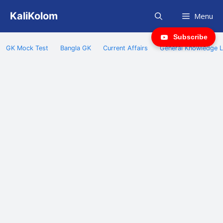
Skip
KaliKolom
Menu
to
content
Subscribe
GK Mock Test
Bangla GK
Current Affairs
General Knowledge L