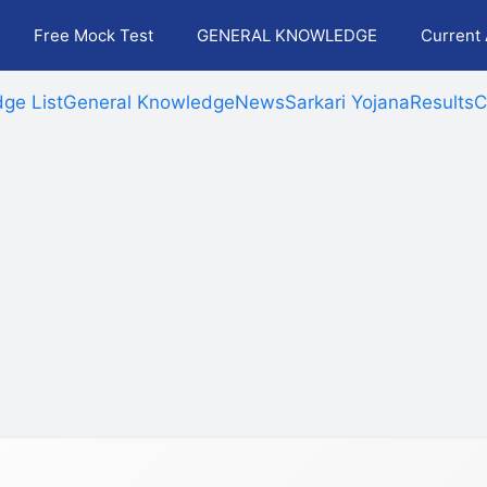
Free Mock Test
GENERAL KNOWLEDGE
Current 
ge List
General Knowledge
News
Sarkari Yojana
Results
C