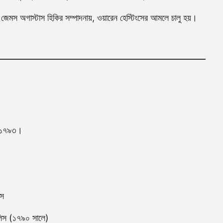
স অগাস্টাস হিকির সম্পাদনায়, ওয়ারেন হেস্টিংসের আমলে চালু হয়।
কে ১৭৯৩।
িস
়ালিস (১৭৯০ সালে)