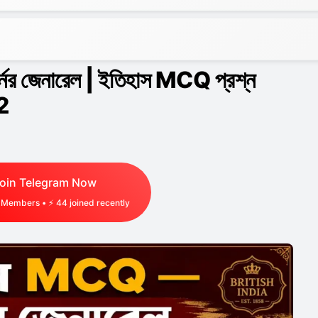
ভর্নর জেনারেল | ইতিহাস MCQ প্রশ্ন
2
oin Telegram Now
Members • ⚡
44
joined recently