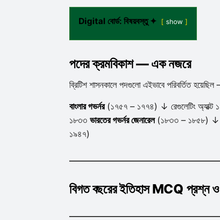
Digital বোর্ড: বিষয়বস্তু ✦
show
পদের ক্রমবিকাশ — এক নজরে
ব্রিটিশ শাসনকালে পদগুলো এইভাবে পরিবর্তিত হয়েছিল
বাংলার গভর্নর
(১৭৫৭ – ১৭৭৪) ↓ রেগুলেটিং অ্যাক্ট
১৮৩৩
ভারতের গভর্নর জেনারেল
(১৮৩৩ – ১৮৫৮) ↓ মহ
১৯৪৭)
বিগত বছরের ইতিহাস MCQ প্রশ্ন ও