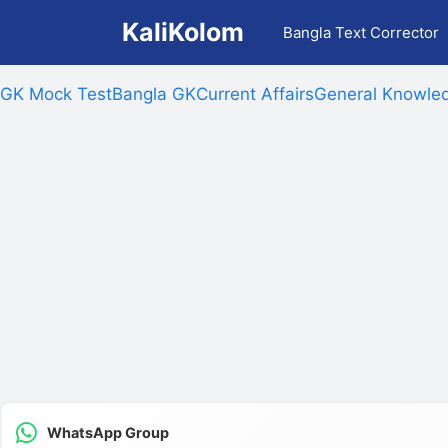
Skip
KaliKolom
Bangla Text Corrector
to
content
GK Mock Test
Bangla GK
Current Affairs
General Knowled
WhatsApp Group