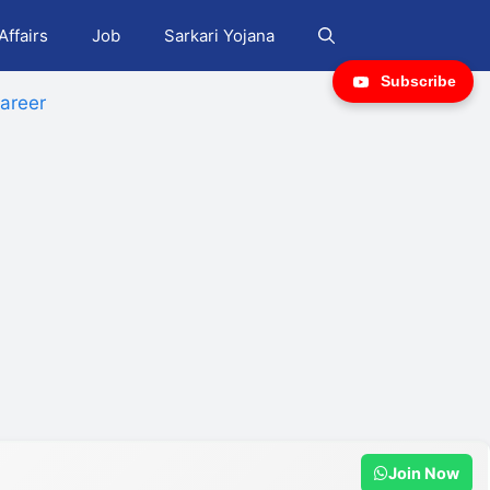
Affairs
Job
Sarkari Yojana
Subscribe
areer
Join Now