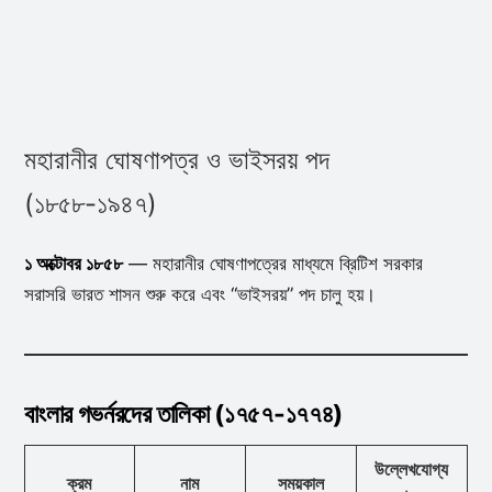
মহারানীর ঘোষণাপত্র ও ভাইসরয় পদ
(১৮৫৮-১৯৪৭)
১ অক্টোবর ১৮৫৮
— মহারানীর ঘোষণাপত্রের মাধ্যমে ব্রিটিশ সরকার
সরাসরি ভারত শাসন শুরু করে এবং “ভাইসরয়” পদ চালু হয়।
বাংলার গভর্নরদের তালিকা (১৭৫৭-১৭৭৪)
উল্লেখযোগ্য
ক্রম
নাম
সময়কাল