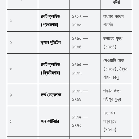
ঘটনা
রবার্ট ক্লাইভ
১৭৫৭ —
বাংলার প্রথম
১
(প্রথমবার)
১৭৬০
গভর্নর
১৭৬০ —
বক্সারের যুদ্ধ
২
ভ্যান সুইটেন
১৭৬৪
(১৭৬৪)
দেওয়ানি লাভ
রবার্ট ক্লাইভ
১৭৬৫ —
৩
(১৭৬৫), দ্বৈত
(দ্বিতীয়বার)
১৭৬৭
শাসন চালু
১৭৬৭ —
প্রথম ইঙ্গ-
৪
লর্ড ভেরেলস্ট
১৭৬৯
মহীশূর যুদ্ধ
৭৬-এর
১৭৬৯ —
৫
জন কার্টিয়ার
মন্বন্তর
১৭৭২
(১৭৭০)