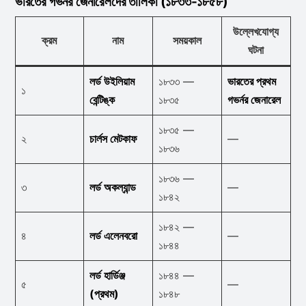
ভারতের গভর্নর জেনারেলদের তালিকা (১৮৩৩-১৮৫৮)
উল্লেখযোগ্য
ক্রম
নাম
সময়কাল
ঘটনা
লর্ড উইলিয়াম
১৮৩৩ —
ভারতের প্রথম
১
বেন্টিঙ্ক
১৮৩৫
গভর্নর জেনারেল
১৮৩৫ —
২
চার্লস মেটকাফ
—
১৮৩৬
১৮৩৬ —
৩
লর্ড অকল্যান্ড
—
১৮৪২
১৮৪২ —
৪
লর্ড এলেনবরো
—
১৮৪৪
লর্ড হার্ডিঞ্জ
১৮৪৪ —
৫
—
(প্রথম)
১৮৪৮