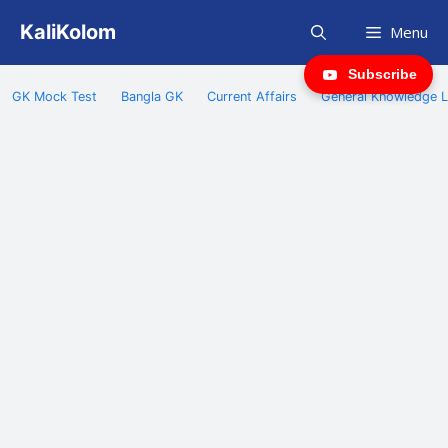
Skip
KaliKolom
Menu
to
content
Subscribe
GK Mock Test
Bangla GK
Current Affairs
General Knowledge L