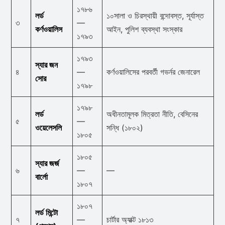
১৭৮৬
লর্ড
১০সালা ও চিরস্থায়ী বন্দোবস্ত, সূর্যাস্ত
৩
—
কর্ণওয়ালিস
আইন, পুলিশ ব্যবস্থা সংস্কার
১৭৯৩
১৭৯৩
স্যার জন
৪
—
কর্ণওয়ালিসের পরবর্তী গভর্নর জেনারেল
সোর
১৭৯৮
১৭৯৮
লর্ড
অধীনতামূলক মিত্রতা নীতি, বেসিনের
৫
—
ওয়েলেসলি
সন্ধি (১৮০২)
১৮০৫
১৮০৫
স্যার জর্জ
৬
—
—
বার্লো
১৮০৭
১৮০৭
লর্ড মিন্টো
৭
—
চার্টার অ্যাক্ট ১৮১৩