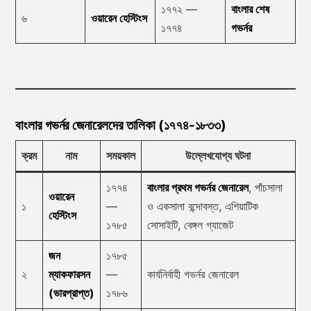
১৭৭২ —
বাংলার শেষ
৬
ওয়ারেন হেস্টিংস
১৭৭৪
গভর্নর
বাংলার গভর্নর জেনারেলদের তালিকা (১৭৭৪-১৮৩৩)
ক্রম
নাম
সময়কাল
উল্লেখযোগ্য ঘটনা
১৭৭৪
বাংলার প্রথম গভর্নর জেনারেল
, পাঁচসালা
ওয়ারেন
১
—
ও একসালা বন্দোবস্ত, এশিয়াটিক
হেস্টিংস
১৭৮৫
সোসাইটি, বেঙ্গল গ্যাজেট
জন
১৭৮৫
২
ম্যাকফারসন
—
কার্যনির্বাহী গভর্নর জেনারেল
(ভারপ্রাপ্ত)
১৭৮৬