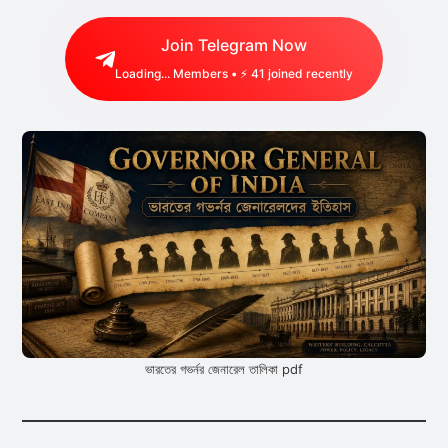
Join Telegram Now
Loading...
Members • ⚡
41
joined recently
ভারতের গভর্নর জেনারেল তালিকা pdf