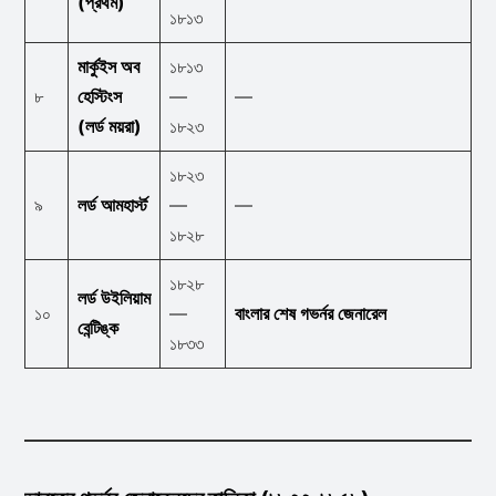
(প্রথম)
১৮১৩
মার্কুইস অব
১৮১৩
৮
হেস্টিংস
—
—
(লর্ড ময়রা)
১৮২৩
১৮২৩
৯
লর্ড আমহার্স্ট
—
—
১৮২৮
১৮২৮
লর্ড উইলিয়াম
১০
—
বাংলার শেষ গভর্নর জেনারেল
বেন্টিঙ্ক
১৮৩৩