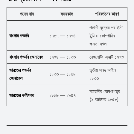
পদের নাম
সময়কাল
পরিবর্তনের কারণ
পলাশী যুদ্ধের পর ইস্ট
বাংলার গভর্নর
১৭৫৭ — ১৭৭৪
ইন্ডিয়া কোম্পানির
ক্ষমতা দখল
বাংলার গভর্নর জেনারেল
১৭৭৪ — ১৮৩৩
রেগুলেটিং অ্যাক্ট ১৭৭৩
ভারতের গভর্নর
তৃতীয় সনদ আইন
১৮৩৩ — ১৮৫৮
জেনারেল
১৮৩৩
মহারানীর ঘোষণাপত্র
ভারতের ভাইসরয়
১৮৫৮ — ১৯৪৭
(১ অক্টোবর ১৮৫৮)