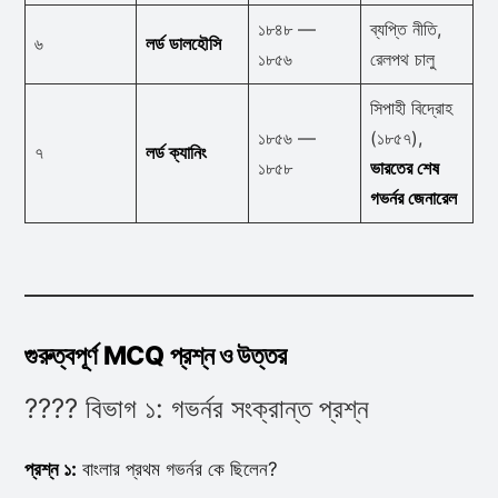
১৮৪৮ —
ব্যপ্তি নীতি,
৬
লর্ড ডালহৌসি
১৮৫৬
রেলপথ চালু
সিপাহী বিদ্রোহ
১৮৫৬ —
(১৮৫৭),
৭
লর্ড ক্যানিং
১৮৫৮
ভারতের শেষ
গভর্নর জেনারেল
গুরুত্বপূর্ণ MCQ প্রশ্ন ও উত্তর
???? বিভাগ ১: গভর্নর সংক্রান্ত প্রশ্ন
প্রশ্ন ১:
বাংলার প্রথম গভর্নর কে ছিলেন?